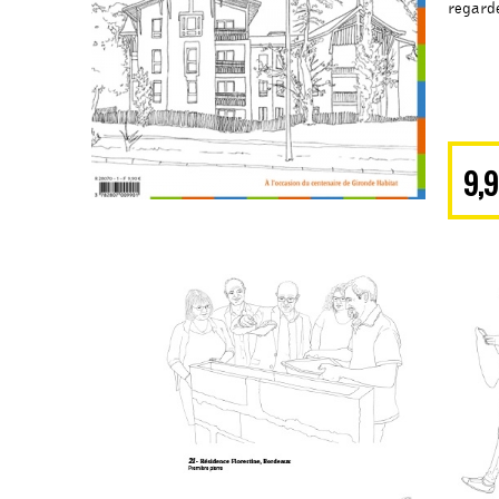
regarde
9,