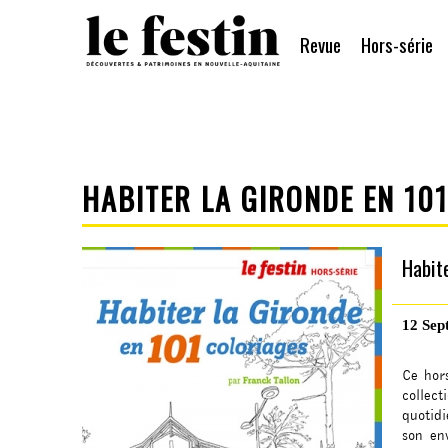
Revue
Hors-série
HABITER LA GIRONDE EN 10
Habit
12 Sep
Ce hor
collec
quotid
son en