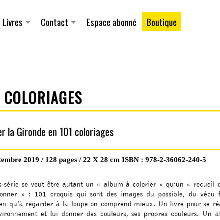
Aller au
contenu
principal
Livres
Contact
Espace abonné
Boutique
1 COLORIAGES
er la Gironde en 101 coloriages
tembre 2019 / 128 pages / 22 X 28 cm ISBN : 978-2-36062-240-5
s-série se veut être autant un « album à colorier » qu’un « recueil 
tionner » : 101 croquis qui sont des images du possible, du vécu f
ien qu’à regarder à la loupe on comprend mieux. Un livre pour se ré
vironnement et lui donner des couleurs, ses propres couleurs. Un 