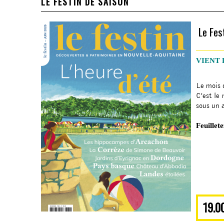
LE FESTIN DE SAISON
Le Fes
VIENT 
144 page
Le mois d
C’est le
sous un a
Feuillet
19.0