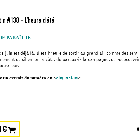
tin #138 - L'heure d'été
DE PARAÎTRE
s / 21 x 28 cm / prix : 19 € / ISBN : 9782385192150
e juin est déjà là. Il est l’heure de sortir au grand air comme des senti
 moment de sillonner la côte, de parcourir la campagne, de redécouvrir
utre jour.
cliquant ici
ez un extrait du numéro en <
>.
0 €
e