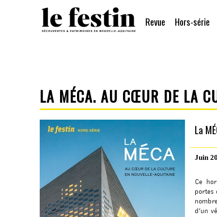
Revue
Hors-série
LA MÉCA. AU CŒUR DE LA C
La MÉ
Juin 2
Ce hor
portes 
nombre
d’un vé