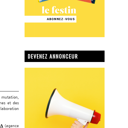
DEVENEZ ANNONCEUR
e mutation,
nes et des
llaboration
(agence
CA