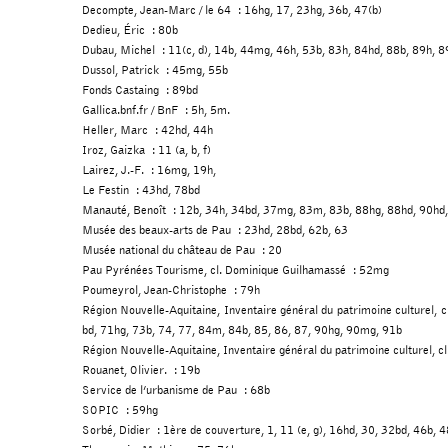
Decompte, Jean-Marc / le 64 : 16hg, 17, 23hg, 36b, 47(b)
Dedieu, Éric : 80b
Dubau, Michel : 11(c, d), 14b, 44mg, 46h, 53b, 83h, 84hd, 88b, 89h, 
Dussol, Patrick : 45mg, 55b
Fonds Castaing : 89bd
Gallica.bnf.fr / BnF : 5h, 5m.
Heller, Marc : 42hd, 44h
Iroz, Gaizka : 11 (a, b, f)
Lairez, J.-F. : 16mg, 19h,
Le Festin : 43hd, 78bd
Manauté, Benoît : 12b, 34h, 34bd, 37mg, 83m, 83b, 88hg, 88hd, 90hd,
Musée des beaux-arts de Pau : 23hd, 28bd, 62b, 63
Musée national du château de Pau : 20
Pau Pyrénées Tourisme, cl. Dominique Guilhamassé : 52mg
Poumeyrol, Jean-Christophe : 79h
Région Nouvelle-Aquitaine, Inventaire général du patrimoine culturel,
bd, 71hg, 73b, 74, 77, 84m, 84b, 85, 86, 87, 90hg, 90mg, 91b
Région Nouvelle-Aquitaine, Inventaire général du patrimoine culturel,
Rouanet, Olivier. : 19b
Service de l’urbanisme de Pau : 68b
SOPIC : 59hg
Sorbé, Didier : 1ère de couverture, 1, 11 (e, g), 16hd, 30, 32bd, 46b