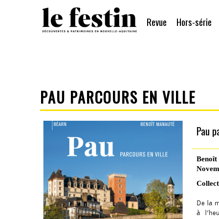
Revue
Hors-série
PAU PARCOURS EN VILLE
Pau pa
Benoît
Novemb
Collec
De la m
à l’h