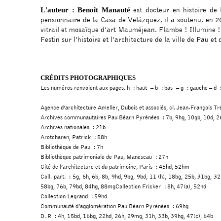
est docteur en histoire de l
L'auteur : Benoît Manauté
pensionnaire de la Casa de Velázquez, il a soutenu, en 
vitrail et mosaïque d’art Mauméjean. Flambe ! Illumine ! 
Festin sur l’histoire et l’architecture de la ville de Pau et d
CRÉDITS PHOTOGRAPHIQUES
Les numéros renvoient aux pages. h : haut – b : bas – g : gauche – d : dr
Agence d’architecture Ameller, Dubois et associés, cl. Jean-François 
Archives communautaires Pau Béarn Pyrénées : 7b, 9hg, 10gb, 10d, 2
Archives nationales : 21b
Arotcharen, Patrick : 58h
Bibliothèque de Pau : 7h
Bibliothèque patrimoniale de Pau, Manescau : 27h
Cité de l’architecture et du patrimoine, Paris : 45hd, 52hm
Coll. part. : 5g, 6h, 6b, 8b, 9hd, 9bg, 9bd, 11 (h), 18bg, 25b, 31bg
58bg, 76b, 79bd, 84hg, 88mgCollection Fricker : 8h, 47(a), 52hd
Collection Legrand : 59hd
Communauté d’agglomération Pau Béarn Pyrénées : 69hg
D. R : 4h, 15bd, 16bg, 22hd, 26h, 29mg, 31h, 33b, 39hg, 47(c), 64b