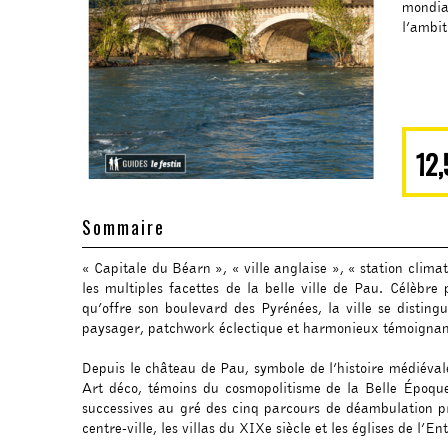
mondia
l’ambit
12,
Sommaire
« Capitale du Béarn », « ville anglaise », « station climatiq
les multiples facettes de la belle ville de Pau. Célè
qu’offre son boulevard des Pyrénées, la ville se disti
paysager, patchwork éclectique et harmonieux témoignant 
Depuis le château de Pau, symbole de l’histoire médiéval
Art déco, témoins du cosmopolitisme de la Belle Époqu
successives au gré des cinq parcours de déambulation pr
centre-ville, les villas du XIXe siècle et les églises de l’