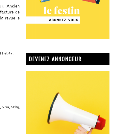
our. Ancien
ufacture de
la revue le
 11 et 47.
DEVENEZ ANNONCEUR
h, 57m, 58hg,