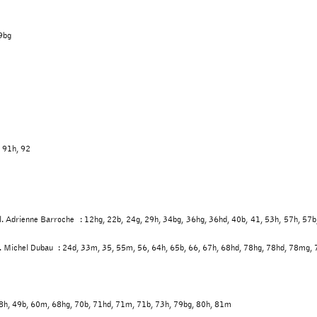
89bg
 91h, 92
 cl. Adrienne Barroche : 12hg, 22b, 24g, 29h, 34bg, 36hg, 36hd, 40b, 41, 53h, 57h, 57b
 cl. Michel Dubau : 24d, 33m, 35, 55m, 56, 64h, 65b, 66, 67h, 68hd, 78hg, 78hd, 78mg,
, 48h, 49b, 60m, 68hg, 70b, 71hd, 71m, 71b, 73h, 79bg, 80h, 81m