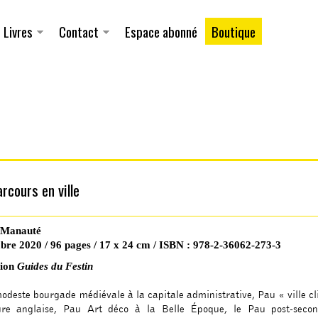
Aller au
contenu
principal
Livres
Contact
Espace abonné
Boutique
rcours en ville
 Manauté
re 2020 / 96 pages / 17 x 24 cm / ISBN : 978-2-36062-273-3
tion
Guides du Festin
odeste bourgade médiévale à la capitale administrative, Pau « ville c
eure anglaise, Pau Art déco à la Belle Époque, le Pau post-seco