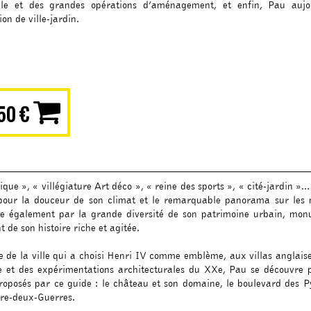
le et des grandes opérations d’aménagement, et enfin, Pau aujo
ion de ville-jardin.
50 €
ue », « villégiature Art déco », « reine des sports », « cité-jardin »...
bre pour la douceur de son climat et le remarquable panorama sur les
ngue également par la grande diversité de son patrimoine urbain, mo
de son histoire riche et agitée.
e de la ville qui a choisi Henri IV comme emblème, aux villas anglaises
e et des expérimentations architecturales du XXe, Pau se découvre 
oposés par ce guide : le château et son domaine, le boulevard des Pyr
Entre-deux-Guerres.