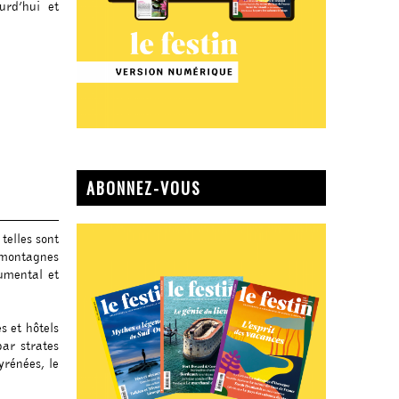
urd’hui et
ABONNEZ-VOUS
 telles sont
 montagnes
numental et
 et hôtels
par strates
énées, le