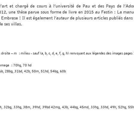
’art et chargé de cours à l’université de Pau et des Pays de l’Ad
2012, une thèse parue sous forme de livre en 2015 au Festin : La man
Embrase ! Il est également l’auteur de plusieurs articles publiés dans 
e ses villas.
oite – m : milieu - sauf (a, b, c, d, e, f, g, h) renvoyant aux légendes des images pages
Tremege : 70hg, 70 hd
6b, 28bg, 31bd, 42b, 50m, 51hd, 54bg, 60b
, 32h, 32bg, 33hg, 38m, 39hd, 39bd 42mg, 43b, 44bg, 45md, 33hg, 33hd, 49h, 52hg, 55